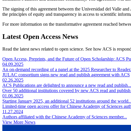
The signing of this agreement between the Universidad del Valle and A
the principles of equity and transparency in access to scientific inform
For more information on the transformative agreement reached betwee
Latest Open Access News
Read the latest news related to open science. See how ACS is respondi
Open Access, Preprints, and the Future of Open Scholarship: ACS Pub
04.09.2025
An on-demand recording of a panel at the 2025 Researcher to Reader.
JULAC consortium signs new read and publish agreement with ACS
02.26.2025
ACS Publications are delighted to announce a new read and publish..
Over 50 additional institutions covered by new ACS read and publis
01.06.2025
Starting January 2025, an additional 52 institutions around the world..
Limited-time open access offer for Chinese Academy of Sciences aut
11.27.2024
Authors affiliated with the Chinese Academy of Sciences member...
View More News