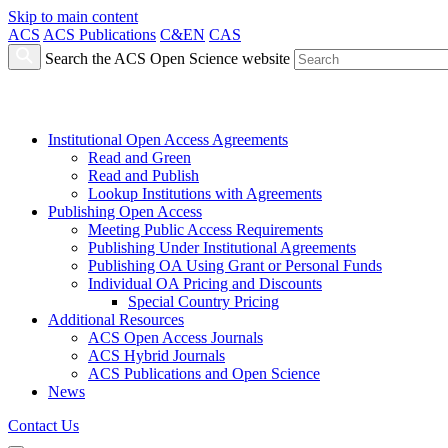
Skip to main content
ACS
ACS Publications
C&EN
CAS
Search the ACS Open Science website
Institutional Open Access Agreements
Read and Green
Read and Publish
Lookup Institutions with Agreements
Publishing Open Access
Meeting Public Access Requirements
Publishing Under Institutional Agreements
Publishing OA Using Grant or Personal Funds
Individual OA Pricing and Discounts
Special Country Pricing
Additional Resources
ACS Open Access Journals
ACS Hybrid Journals
ACS Publications and Open Science
News
Contact Us