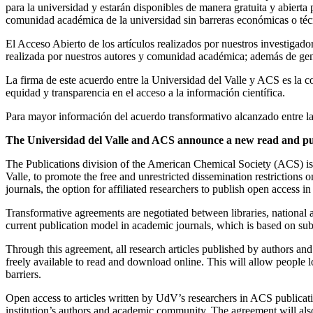
para la universidad y estarán disponibles de manera gratuita y abierta 
comunidad académica de la universidad sin barreras económicas o téc
El Acceso Abierto de los artículos realizados por nuestros investigado
realizada por nuestros autores y comunidad académica; además de gene
La firma de este acuerdo entre la Universidad del Valle y ACS es la c
equidad y transparencia en el acceso a la información científica.
Para mayor información del acuerdo transformativo alcanzado entre la
The Universidad del Valle and ACS announce a new read and pu
The Publications division of the American Chemical Society (ACS) is 
Valle, to promote the free and unrestricted dissemination restrictions
journals, the option for affiliated researchers to publish open access i
Transformative agreements are negotiated between libraries, national a
current publication model in academic journals, which is based on su
Through this agreement, all research articles published by authors and
freely available to read and download online. This will allow people
barriers.
Open access to articles written by UdV’s researchers in ACS publicatio
institution’s authors and academic community. The agreement will also