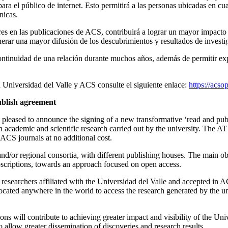
para el público de internet. Esto permitirá a las personas ubicadas en c
nicas.
res en las publicaciones de ACS, contribuirá a lograr un mayor impacto y
rar una mayor difusión de los descubrimientos y resultados de investi
ontinuidad de una relación durante muchos años, además de permitir expr
 Universidad del Valle y ACS consulte el siguiente enlace:
https://acs
blish agreement
pleased to announce the signing of a new transformative ‘read and publ
 on academic and scientific research carried out by the university. The A
n ACS journals at no additional cost.
nd/or regional consortia, with different publishing houses. The main obj
bscriptions, towards an approach focused on open access.
 researchers affiliated with the Universidad del Valle and accepted in AC
 located anywhere in the world to access the research generated by the
ns will contribute to achieving greater impact and visibility of the Uni
 allow greater dissemination of discoveries and research results.